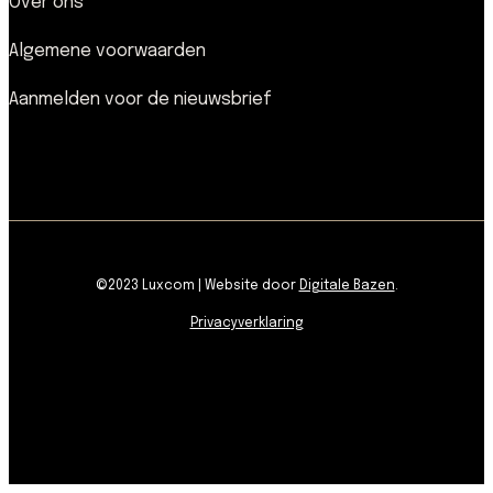
Over ons
Algemene voorwaarden
Aanmelden voor de nieuwsbrief
©2023 Luxcom | Website door
Digitale Bazen
.
Privacyverklaring
facebook
pinterest
linkedin
youtube
instagram