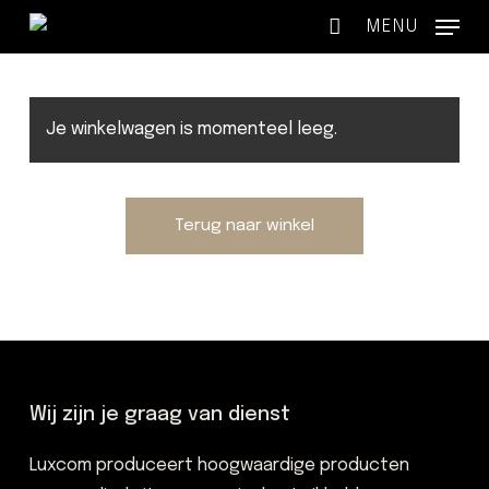
Skip
MENU
to
main
content
Je winkelwagen is momenteel leeg.
Terug naar winkel
Wij zijn je graag van dienst
Luxcom produceert hoogwaardige producten