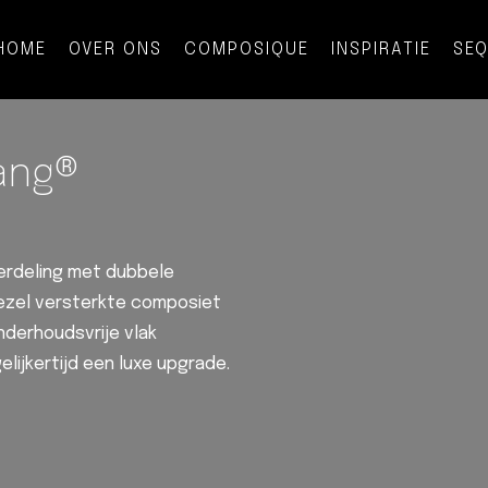
HOME
OVER ONS
COMPOSIQUE
INSPIRATIE
SE
ang®
erdeling met dubbele
vezel versterkte composiet
nderhoudsvrije vlak
elijkertijd een luxe upgrade.