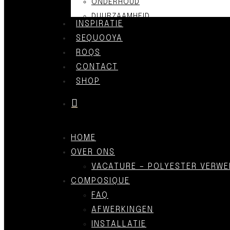
ONDERHOUD
DUURZAAMHEID
INSPIRATIE
SEQUOOYA
ROQS
CONTACT
SHOP
was successfully added to your cart.
HOME
OVER ONS
VACATURE – POLYESTER VERWE
COMPOSIQUE
FAQ
AFWERKINGEN
INSTALLATIE