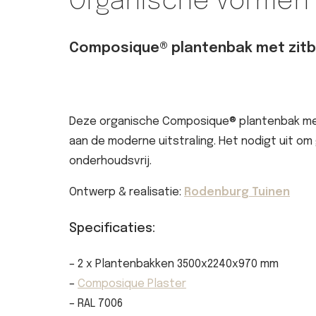
Organische vormen
Composique® plantenbak met zit
Deze organische Composique® plantenbak met g
aan de moderne uitstraling. Het nodigt uit o
onderhoudsvrij.
Ontwerp & realisatie:
Rodenburg Tuinen
Specificaties:
– 2 x Plantenbakken 3500x2240x970 mm
–
Composique Plaster
– RAL 7006