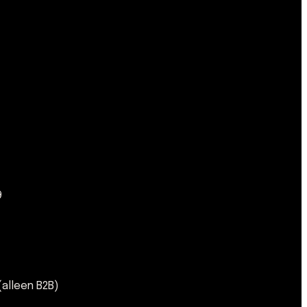
9
alleen B2B)