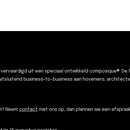
rvaardigd uit een speciaal ontwikkeld composique®. De lux
 uitsluitend business-to-business aan hoveniers, architec
om? Neem
contact
met ons op, dan plannen we een afspraak