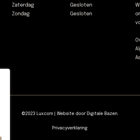
Zaterdag
Gesloten
W
Zondag
Gesloten
o
v
O
A
A
©2023 Luxcom | Website door
Digitale Bazen
.
Privacyverklaring