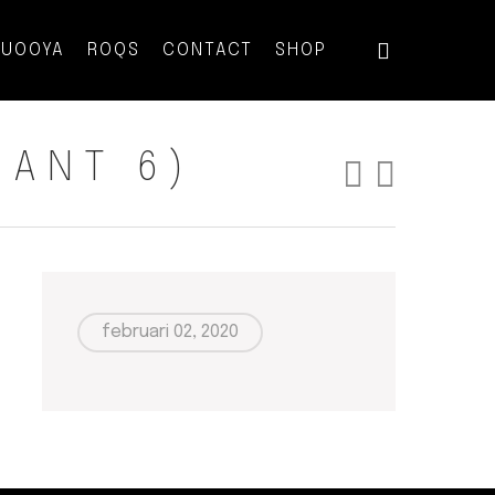
QUOOYA
ROQS
CONTACT
SHOP
IANT 6)
februari 02, 2020