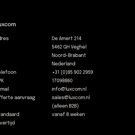
uxcom
dres
De Amert 214
5462 GH Veghel
Noord-Brabant
Nederland
elefoon
+31 (0)85 902 2959
VK
17098860
-mail
info@luxcom.nl
fferte aanvraag
sales@luxcom.nl
(alleen B2B)
tandaard
vanaf 8 weken
vertijd