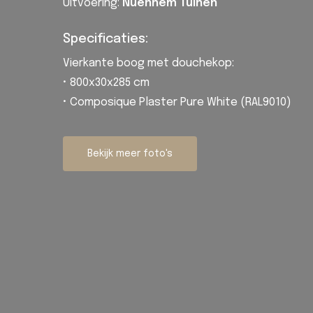
Uitvoering:
Nuenhem Tuinen
Specificaties:
Vierkante boog met douchekop:
• 800x30x285 cm
•
Composique Plaster
Pure White (RAL9010)
Bekijk meer foto's