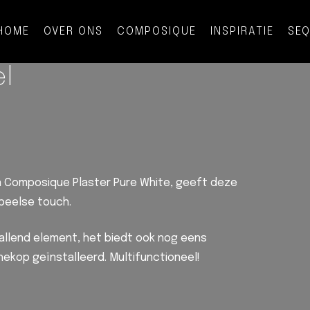
HOME
OVER ONS
COMPOSIQUE
INSPIRATIE
SE
el
 Composique Plaster Pure White, geeft deze
peelse touch.
allend element, het biedt ook nog eens
chekop geïnstalleerd. Multifunctioneel!