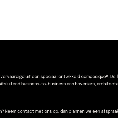
rvaardigd uit een speciaal ontwikkeld composique®. De lux
 uitsluitend business-to-business aan hoveniers, architec
om? Neem
contact
met ons op, dan plannen we een afspraak