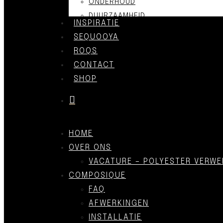
ONDERHOUD
DUURZAAMHEID
INSPIRATIE
SEQUOOYA
ROQS
CONTACT
SHOP
was successfully added to your cart.
HOME
OVER ONS
VACATURE – POLYESTER VERWE
COMPOSIQUE
FAQ
AFWERKINGEN
INSTALLATIE