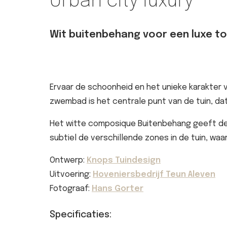
Urban city luxury
Wit buitenbehang voor een luxe t
Ervaar de schoonheid en het unieke karakter 
zwembad is het centrale punt van de tuin, da
Het witte composique Buitenbehang geeft de 
subtiel de verschillende zones in de tuin, w
Ontwerp:
Knops Tuindesign
Uitvoering:
Hoveniersbedrijf Teun Aleven
Fotograaf:
Hans Gorter
Specificaties: