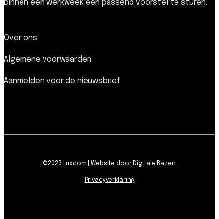
binnen een werkweek een passend voorstel te sturen.
Over ons
Algemene voorwaarden
Aanmelden voor de nieuwsbrief
©2023 Luxcom | Website door
Digitale Bazen
.
Privacyverklaring
facebook
pinterest
linkedin
youtube
instagram