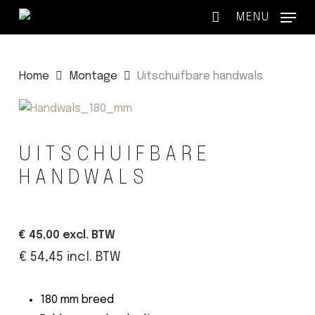
Skip
MENU
to
main
content
Home
Montage
Uitschuifbare handwals
UITSCHUIFBARE
HANDWALS
€ 45,00
excl. BTW
€ 54,45
incl. BTW
180 mm breed