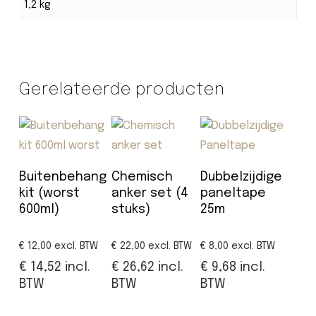
1,2 kg
Gerelateerde producten
Lees verder
Toevoegen
Toevoegen
Buitenbehang
Chemisch
Dubbelzijdige
aan
aan
kit (worst
anker set (4
paneltape
winkelwagen
winkelwagen
600ml)
stuks)
25m
€ 12,00
excl. BTW
€ 22,00
excl. BTW
€ 8,00
excl. BTW
€ 14,52
incl.
€ 26,62
incl.
€ 9,68
incl.
BTW
BTW
BTW