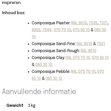
inspireren.
Inhoud box:
Composique Plaster:
RAL 9010
,
7035
,
7021
,
9002
,
7044,
070 70 10
,
070 50 10
&
060 30
10
Composique Sand-Fine:
RAL 9010
&
7021
Composique Sand-Rough:
RAL 9010
Composique Clay:
RAL 070 70 10,
070 50 10
&
060 30 10
Composique Pebble:
RAL 070 70 10
,
070
50 10
&
060 30 10
Aanvullende informatie
Gewicht
3 kg