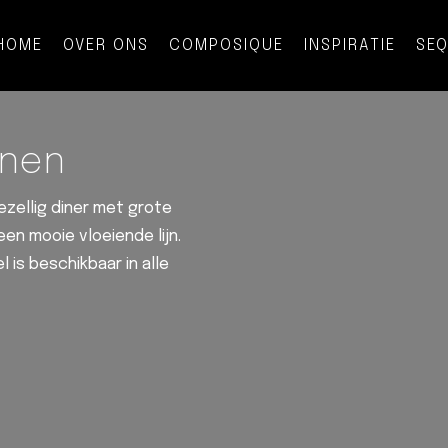
HOME
OVER ONS
COMPOSIQUE
INSPIRATIE
SE
jnen
ezellig diner met grote
n mooie vloeiende lijn.
 is beschikbaar in alle